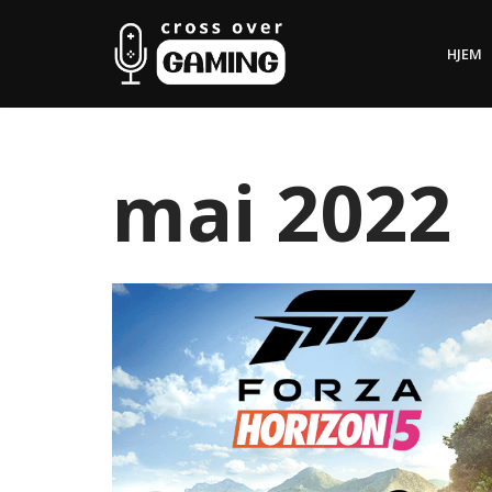
HJEM
Hopp
til
innholdet
mai 2022