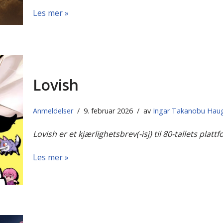
Les mer »
Lovish
Anmeldelser
9. februar 2026
av
Ingar Takanobu Hau
Lovish er et kjærlighetsbrev(-isj) til 80-tallets pla
Les mer »