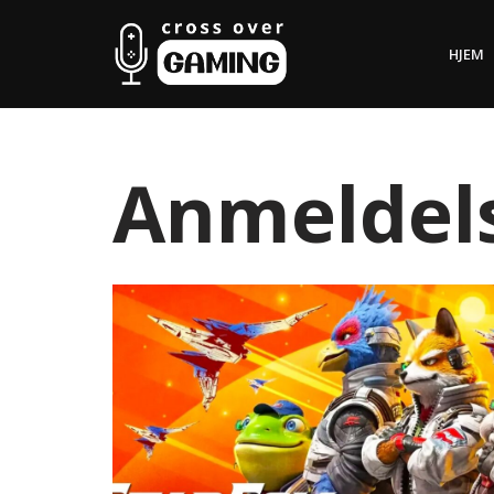
HJEM
Hopp
til
innholdet
Anmeldel