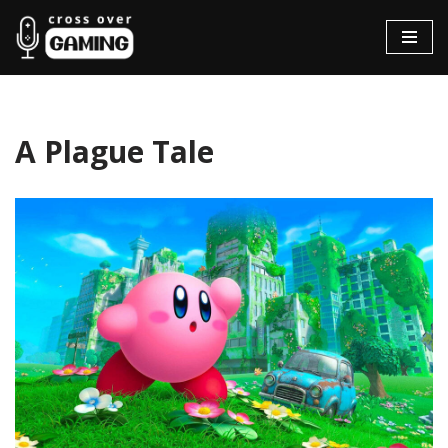
Hopp
til
innholdet
A Plague Tale