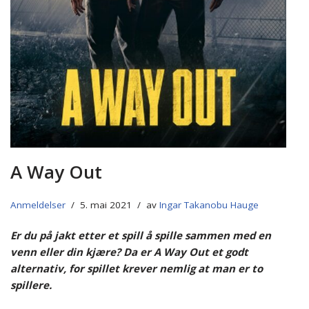
A Way Out
Anmeldelser
5. mai 2021
av
Ingar Takanobu Hauge
Er du på jakt etter et spill å spille sammen med en
venn eller din kjære? Da er A Way Out et godt
alternativ, for spillet krever nemlig at man er to
spillere.