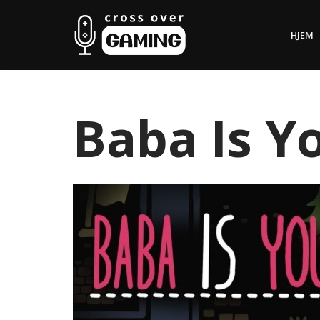
HJEM
Hopp
til
innholdet
Baba Is Y