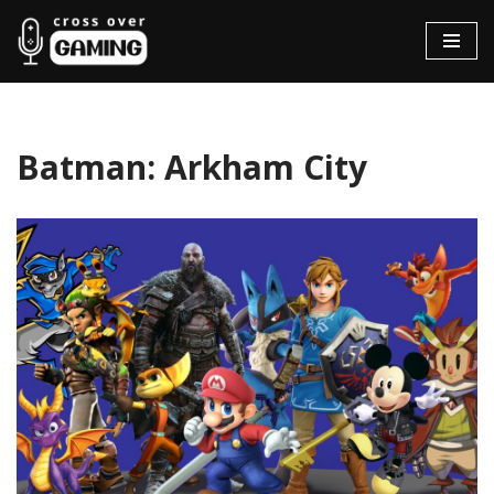
Hopp
til
innholdet
Batman: Arkham City