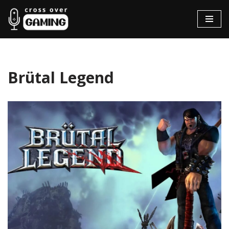
Hopp
til
innholdet
Brütal Legend