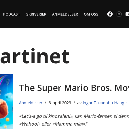
PODCAST
SKRIVERIER
ANMELDELSER
OM OSS
artinet
The Super Mario Bros. Mo
Anmeldelser
6. april 2023
av
Ingar Takanobu Hauge
«Let’s-a go til kinosalen!», kan Mario-fansen si d
«Wahoo!» eller «Mamma mia!»?