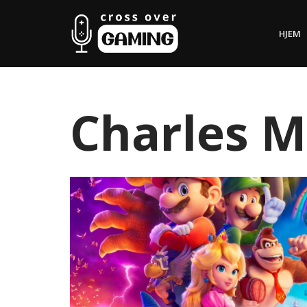
HJEM
Hopp
til
innholdet
Charles M