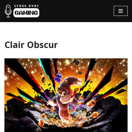
Hopp
til
innholdet
Clair Obscur