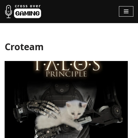
Hopp
til
innholdet
Croteam