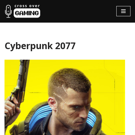
Hopp
til
innholdet
Cyberpunk 2077