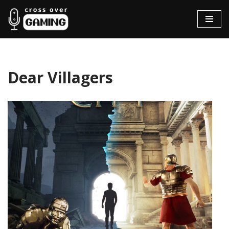
Hopp
til
innholdet
Dear Villagers