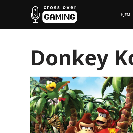
HJEM
Hopp
til
innholdet
Donkey K