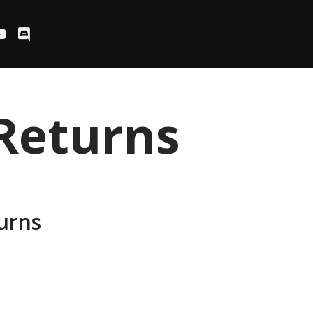
Returns
urns