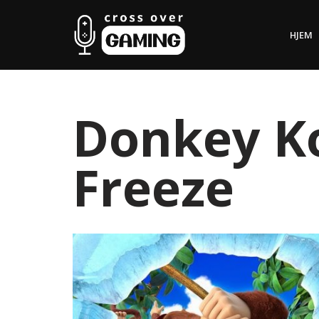
HJEM
Hopp
til
innholdet
Donkey Ko
Freeze