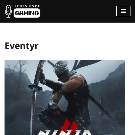
Hopp
til
innholdet
Eventyr