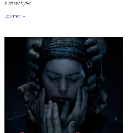
øverste hylle.
Les mer »