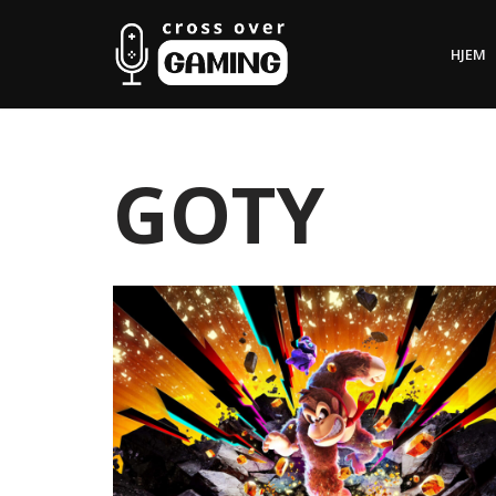
HJEM
Hopp
til
innholdet
GOTY