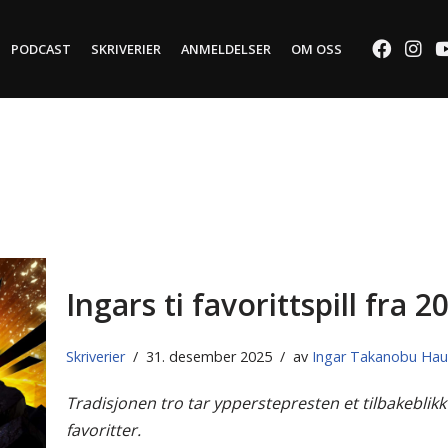
PODCAST
SKRIVERIER
ANMELDELSER
OM OSS
Ingars ti favorittspill fra 2
Skriverier
31. desember 2025
av
Ingar Takanobu Ha
Tradisjonen tro tar ypperstepresten et tilbakeblikk 
favoritter.