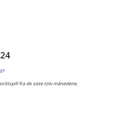
024
uge
vorittspill fra de siste tolv månedene.