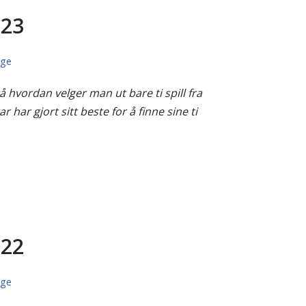
023
uge
så hvordan velger man ut bare ti spill fra
r har gjort sitt beste for å finne sine ti
022
uge