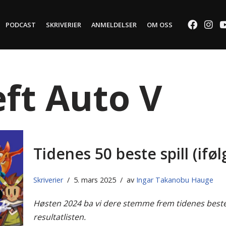
PODCAST
SKRIVERIER
ANMELDELSER
OM OSS
ft Auto V
Tidenes 50 beste spill (if
Skriverier
5. mars 2025
av
Ingar Takanobu Hauge
Høsten 2024 ba vi dere stemme frem tidenes beste s
resultatlisten.