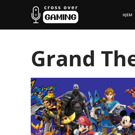
HJEM
Hopp
til
innholdet
Grand The