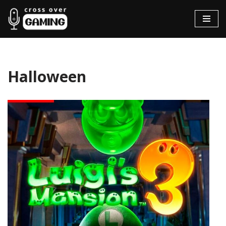
Hopp
til
innholdet
Halloween