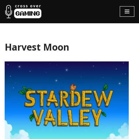
Hopp
til
innholdet
Harvest Moon