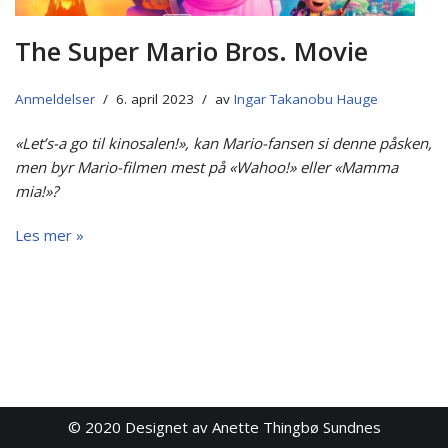
The Super Mario Bros. Movie
Anmeldelser
6. april 2023
av
Ingar Takanobu Hauge
«Let’s-a go til kinosalen!», kan Mario-fansen si denne påsken,
men byr Mario-filmen mest på «Wahoo!» eller «Mamma
mia!»?
Les mer »
© 2020
Designet av Anette Thingbø Sundnes