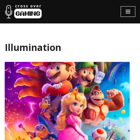
Hopp
til
innholdet
Illumination