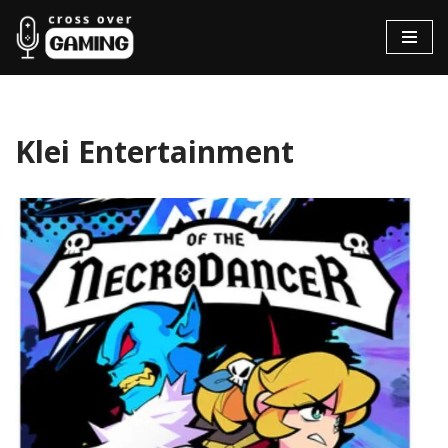
Hopp
til
innholdet
Klei Entertainment