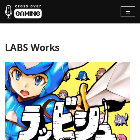
Hopp
til
innholdet
LABS Works