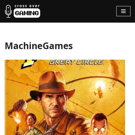
Hopp
til
innholdet
MachineGames