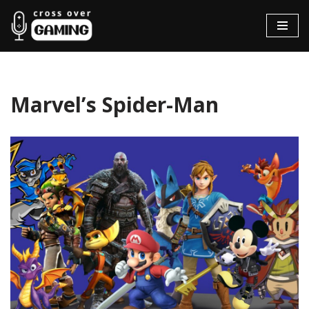
Hopp
til
innholdet
Marvel’s Spider-Man