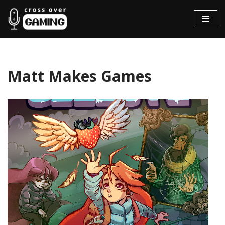
Hopp
til
innholdet
Matt Makes Games