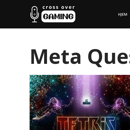
HJEM
Hopp
til
innholdet
Meta Que