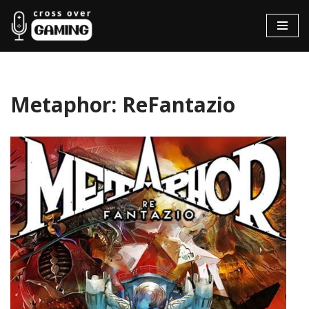
Hopp
til
innholdet
Metaphor: ReFantazio