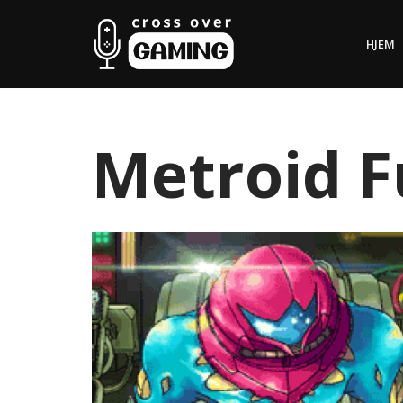
HJEM
Hopp
til
innholdet
Metroid F