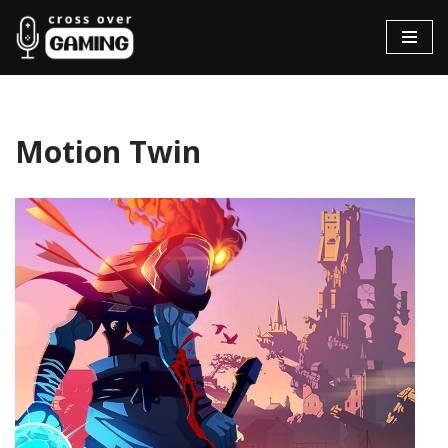
Hopp
til
innholdet
Motion Twin