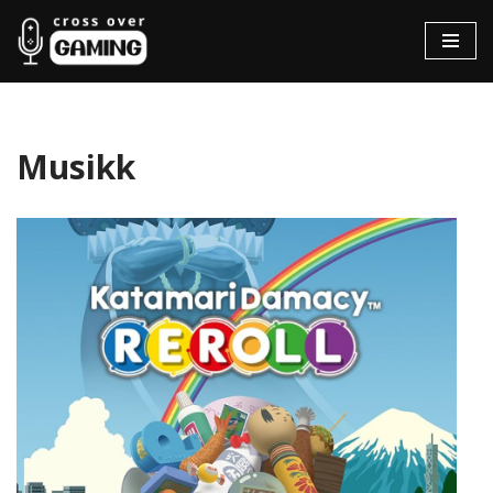
Hopp
til
innholdet
Musikk