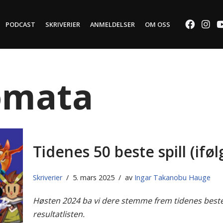
PODCAST
SKRIVERIER
ANMELDELSER
OM OSS
omata
Tidenes 50 beste spill (if
Skriverier
5. mars 2025
av
Ingar Takanobu Hauge
Høsten 2024 ba vi dere stemme frem tidenes beste s
resultatlisten.