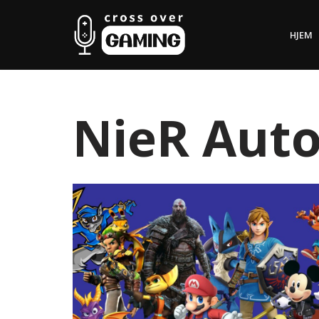
HJEM
Hopp
til
innholdet
NieR Aut