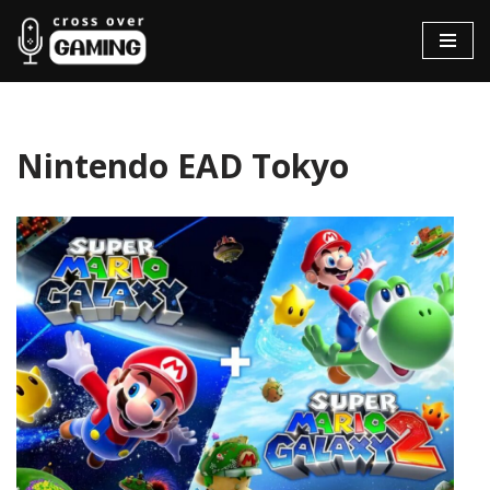
Hopp
til
innholdet
Nintendo EAD Tokyo