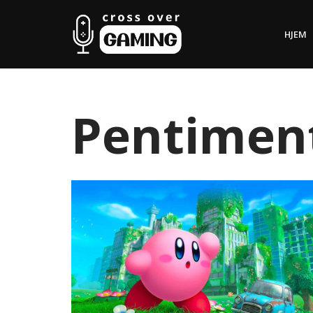
HJEM
Hopp
til
innholdet
Pentimen