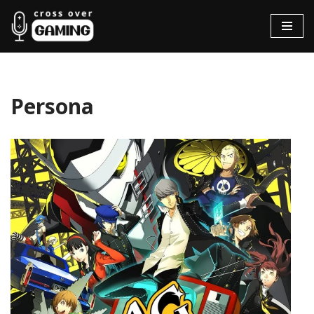
Hopp
til
innholdet
Persona