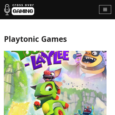
Hopp
til
innholdet
Playtonic Games