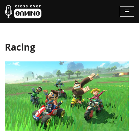
Hopp
til
innholdet
Racing