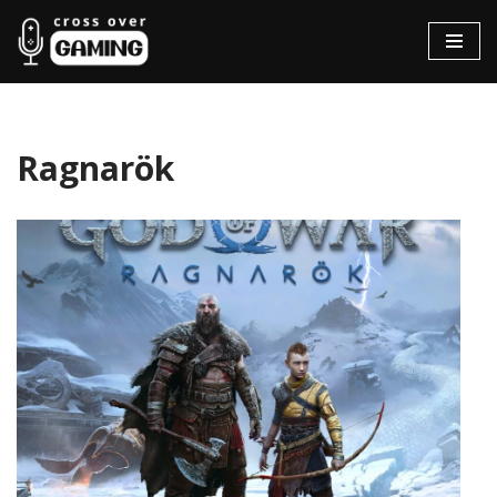
Hopp
til
innholdet
Ragnarök