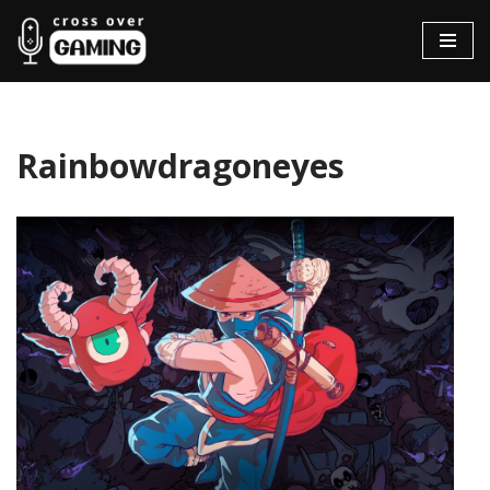
Hopp
til
innholdet
Rainbowdragoneyes