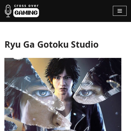
Hopp
til
innholdet
Ryu Ga Gotoku Studio