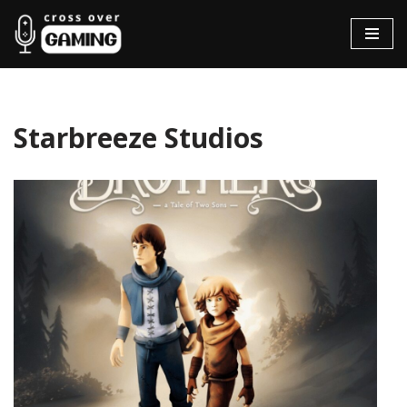
Hopp
til
innholdet
Starbreeze Studios