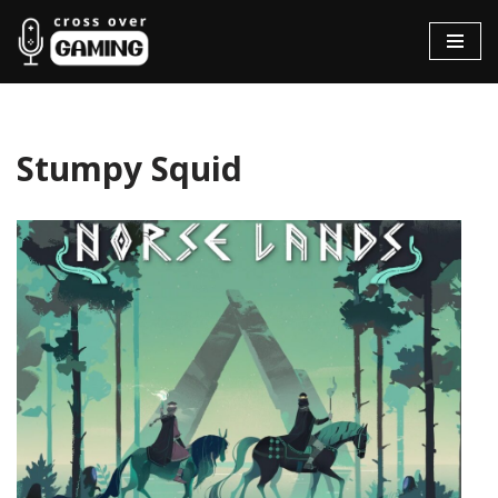
Hopp
til
innholdet
Stumpy Squid