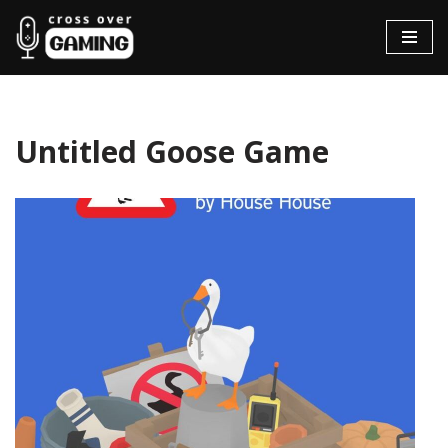
Hopp
til
innholdet
Untitled Goose Game