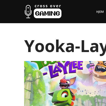
HJEM
Hopp
til
innholdet
Yooka-Lay