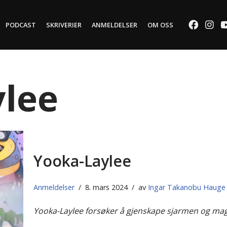
PODCAST
SKRIVERIER
ANMELDELSER
OM OSS
lee
Yooka-Laylee
Anmeldelser
8. mars 2024
av
Ingar Takanobu Hauge
Yooka-Laylee forsøker å gjenskape sjarmen og magi