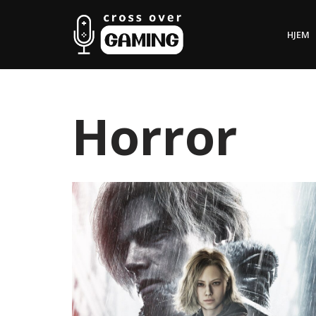
HJEM
Hopp
til
innholdet
Horror