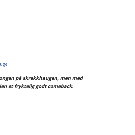
auge
r kongen på skrekkhaugen, men med
rien et fryktelig godt comeback.