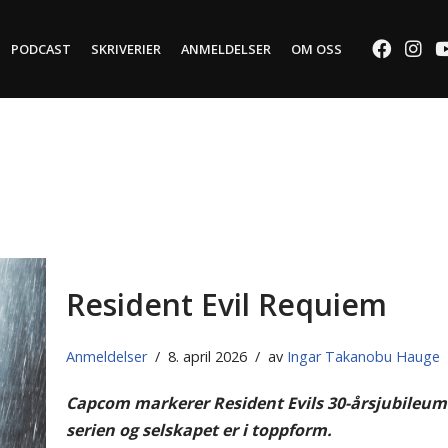
PODCAST
SKRIVERIER
ANMELDELSER
OM OSS
Resident Evil Requiem
Anmeldelser
8. april 2026
av
Ingar Takanobu Hauge
Capcom markerer Resident Evils 30-årsjubileum 
serien og selskapet er i toppform.