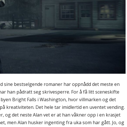
ed sine bestselgende romaner har oppnådd det meste en
 han pådratt seg skrivesperre. For å få litt sceneskifte
e) byen Bright Falls i Washington, hvor villmarken og det
å kreativiteten. Det hele tar imidlertid en uventet vending.
er, og det neste Alan vet er at han våkner opp i en krasjet
net, men Alan husker ingenting fra uka som har gått. Jo, og