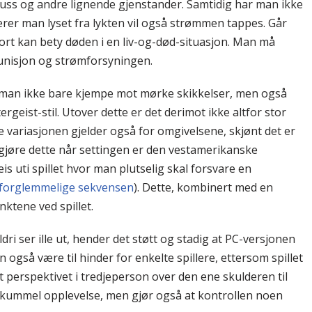
uss og andre lignende gjenstander. Samtidig har man ikke
er man lyset fra lykten vil også strømmen tappes. Går
ort kan bety døden i en liv-og-død-situasjon. Man må
unisjon og strømforsyningen.
å man ikke bare kjempe mot mørke skikkelser, men også
ergeist-stil. Utover dette er det derimot ikke altfor stor
de variasjonen gjelder også for omgivelsene, skjønt det er
 gjøre dette når settingen er den vestamerikanske
s uti spillet hvor man plutselig skal forsvare en
forglemmelige sekvensen
). Dette, kombinert med en
nktene ved spillet.
aldri ser ille ut, hender det støtt og stadig at PC-versjonen
n også være til hinder for enkelte spillere, ettersom spillet
t perspektivet i tredjeperson over den ene skulderen til
skummel opplevelse, men gjør også at kontrollen noen