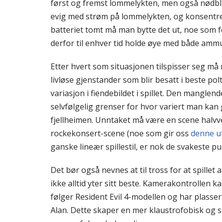
først og fremst lommelykten, men også nødbl
evig med strøm på lommelykten, og konsentrer
batteriet tomt må man bytte det ut, noe som f
derfor til enhver tid holde øye med både amm
Etter hvert som situasjonen tilspisser seg m
livløse gjenstander som blir besatt i beste polt
variasjon i fiendebildet i spillet. Den manglen
selvfølgelig grenser for hvor variert man kan
fjellheimen. Unntaket må være en scene halvvei
rockekonsert-scene (noe som gir oss
denne u
ganske lineær spillestil, er nok de svakeste pu
Det bør også nevnes at til tross for at spillet 
ikke alltid yter sitt beste. Kamerakontrollen ka
følger Resident Evil 4-modellen og har plasser
Alan. Dette skaper en mer klaustrofobisk og 