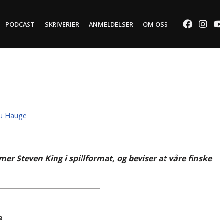
PODCAST
SKRIVERIER
ANMELDELSER
OM OSS
bu Hauge
 Steven King i spillformat, og beviser at våre finske
e