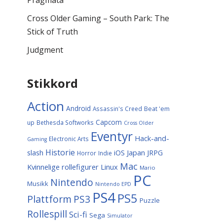
Pragmata
Cross Older Gaming – South Park: The
Stick of Truth
Judgment
Stikkord
Action
Android
Assassin's Creed
Beat 'em
Capcom
up
Bethesda Softworks
Cross Older
Eventyr
Hack-and-
Electronic Arts
Gaming
Historie
slash
Japan
iOS
JRPG
Horror
Indie
Mac
Kvinnelige rollefigurer
Linux
Mario
PC
Nintendo
Musikk
Nintendo EPD
PS4
PS5
Plattform
PS3
Puzzle
Rollespill
Sci-fi
Sega
Simulator