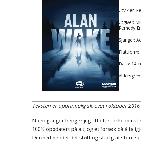
Utvikler: 
Utgiver: M
Remedy En
Sjanger: Ac
Plattform:
Dato: 14. 
Aldersgren
Teksten er opprinnelig skrevet i oktober 2016, 
Noen ganger henger jeg litt etter, ikke minst 
100% oppdatert på alt, og et forsøk på å ta ig
Dermed hender det støtt og stadig at store spillt