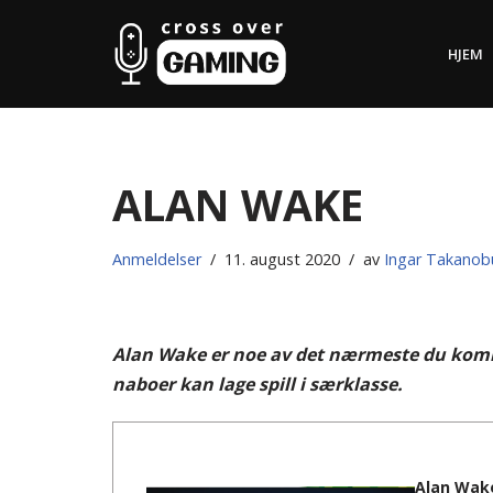
HJEM
Hopp
til
innholdet
Alan Wake
Anmeldelser
11. august 2020
av
Ingar Takano
Alan Wake er noe av det nærmeste du kommer
naboer kan lage spill i særklasse.
Alan Wak