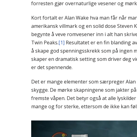
forresten gjør overnaturlige vesener og mørke
Kort fortalt er Alan Wake hva man får når ma
amerikansk villmark og en solid dose Steven Kin
begynte å veve romvesener inn i alt han skrive
Twin Peaks.
[1]
Resultatet er en fin blanding a
å skape god spenningsskrekk som på ingen m
skaper en dramatisk setting som driver deg v
er det spennende.
Det er mange elementer som særpreger Alan W
skygge. De mørke skapningene som jakter på Al
fremste våpen. Det betyr også at alle lyskilde
mange og for sterke, ettersom de ikke kan følge