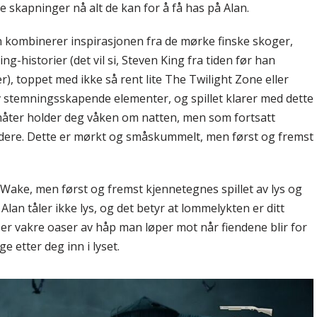
 skapninger nå alt de kan for å få has på Alan.
n kombinerer inspirasjonen fra de mørke finske skoger,
g-historier (det vil si, Steven King fra tiden før han
r), toppet med ikke så rent lite The Twilight Zone eller
v stemningsskapende elementer, og spillet klarer med dette
åter holder deg våken om natten, men som fortsatt
idere. Dette er mørkt og småskummelt, men først og fremst
ake, men først og fremst kjennetegnes spillet av lys og
an tåler ikke lys, og det betyr at lommelykten er ditt
r er vakre oaser av håp man løper mot når fiendene blir for
 etter deg inn i lyset.