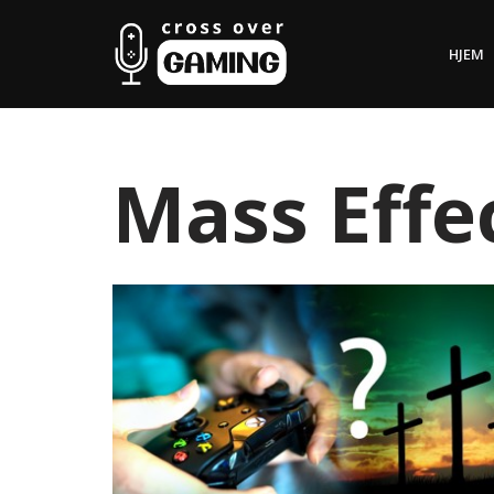
HJEM
Hopp
til
innholdet
Mass Effe