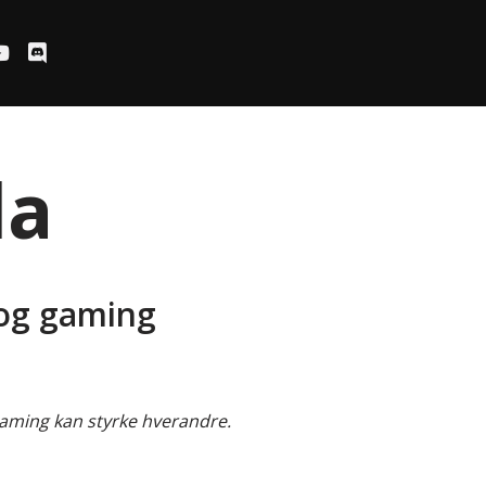
da
 og gaming
gaming kan styrke hverandre.