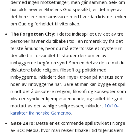
dermed ingen motsetninger, men går sammen. Selv om
hun aldri nevner Bibelens Gud spesifikt, er det mye av
det hun sier som samsvarer med hvordan kristne tenker
om Gud og forholdet til vitenskap.
The Forgotten City:
I dette indiespillet utviklet av tre
personer havner du tilbake i tid i en romersk by fra det
første århundre, hvor du må etterforske et mysterium
der alle blir forvandlet til statuer dersom en av
innbyggerne begår en synd. Som en del av dette må du
diskutere både religion, filosofi og politikk med
innbyggerne, inkludert den «nye» troen på Kristus som
noen av innbyggerne har. Bare at man kan bygge et spill
rundt det å diskutere religion, filosofi og konsepter som
«hva er synd» er kjempespennende, og spillet ble godt
mottatt av den vanlige spillpressen, inkludert
10/10-
karakter fra norske Gamer.no
.
Gate Zero:
Dette er et kommende spill utviklet i Norge
av BCC Media, hvor man reiser tilbake i tid til Jerusalem