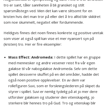
tro er sant, tåler sannheten å bli gransket og stilt
spørsmålstegn ved. Men det kan være slitsomt for en
kristen hvis det man tror på eller det å tro alltid blir skildret
som noe skummelt, negativt eller fordummende.
Heldigvis finnes det noen finnes konkrete og positive unntak
som viser at også spill kan vise et mer nyansert syn på
(kristen) tro. Her er fire eksempler:
Mass Effect: Andromeda:
I dette spillet har en gruppe
med mennesker og andre vesener reist fra vår egen
galakse til vår nabogalakse Andromeda. Selv om dette
spillet dessverre skuffet på en del områder, hadde det
også noen positive opplevelser. En av dem var
rollefiguren Suvi, som er forskningslederen på skipet du
styrer i spillet. Suvi er nemlig tydelig på at jo mer dere
utforsker galaksen og studerer den vitenskapelig, jo
sterkere blir hennes tro på Gud. Tro og vitenskap blir