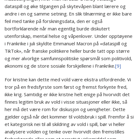
dataspill og øke tilgangen på skytevåpen blant lærere og
andre i en og samme setning. En slik tilnærming er ikke bare
feil med tanke på forskningsdata, den er også
bortforklarende når man egentlig burde diskutert
utenforskap, mental helse og våpenlover. Under opptøyene
i Frankrike i juli skyldte Emmanuel Macron på «dataspill og
TikTok», når franske politikere heller burde tatt opp større
og mer alvorlige samfunnspolitiske spørsmål som politivold,
økonomi og de store sosiale forskjellene i Frankrike.
[9]
For kristne kan dette med vold være ekstra utfordrende. Vi
tror på en fredsfyrste som først og fremst forkynte fred,
ikke krig. Samtidig er ikke kristne helt enige på hvorvidt det
finnes legitim bruk av vold i visse situasjoner eller ikke, så
her må det være rom for diskusjon og uenigheter. Dette
gjelder også når det kommer til voldsbruk i spill. Fremfor å si
et kategorisk nei til all skildring av vold i spill, bør vi heller
analysere volden og tenke over hvorvidt den fremstilles