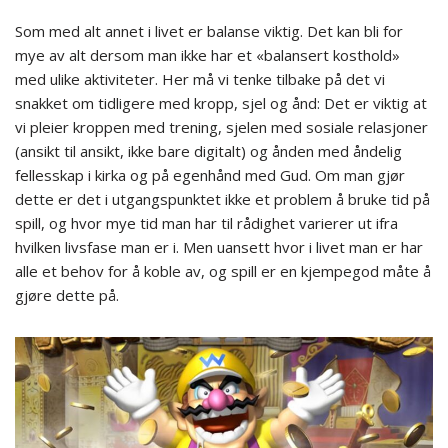
Som med alt annet i livet er balanse viktig. Det kan bli for
mye av alt dersom man ikke har et «balansert kosthold»
med ulike aktiviteter. Her må vi tenke tilbake på det vi
snakket om tidligere med kropp, sjel og ånd: Det er viktig at
vi pleier kroppen med trening, sjelen med sosiale relasjoner
(ansikt til ansikt, ikke bare digitalt) og ånden med åndelig
fellesskap i kirka og på egenhånd med Gud. Om man gjør
dette er det i utgangspunktet ikke et problem å bruke tid på
spill, og hvor mye tid man har til rådighet varierer ut ifra
hvilken livsfase man er i. Men uansett hvor i livet man er har
alle et behov for å koble av, og spill er en kjempegod måte å
gjøre dette på.