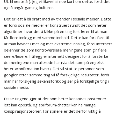
UL til neste år). Jeg vil likevel si noe kort om dette, fordi det
også angår gaming-kulturen.
Det er lett å bli dratt med av trender i sosiale medier. Dette
er fordi sosiale medier er konstruert rundt det som heter
algoritmer, hvor det å klikke på én ting fort fører til at man
får flere innlegg med samme innhold. Dette kan fort føre til
at man havner i mer og mer ekstreme innslag, fordi internett
belønner de som kontroversielle meningene som gir flere
seere/lesere. I tillegg er internett designet for å forsterke
de meningene man allerede har (via det som på engelsk
heter «confirmation bias»). Det vil si at to personer som
googler etter samme ting vil få forskjellige resultater, fordi
man har forskjellig søkehistorikk og ser på forskjellige ting i
sosiale media.
Disse tingene gjør at det som heter konspirasjonsteorier
lett kan oppstå, og spillforum/chatter kan ha mange
konspirasjonsteorier. For spillere er det derfor viktig å