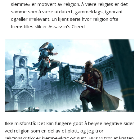
slemme» er motivert av religion. Å være religiøs er det
samme som å være utdatert, gammeldags, ignorant
og/eller irrelevant. En kjent serie hvor religion ofte
fremstilles slik er Assassin’s Creed.
Ikke misforstå: Det kan fungere godt å belyse negative sider
ved religion som en del av et plott, og jeg tror
religionskritikk er kjempeviktig og sunt. Hvis vi tror at kristen