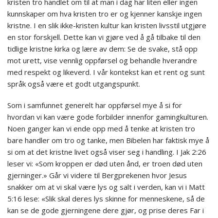
kristen tro handlet om til at man i dag har liten eller ingen
kunnskaper om hva kristen tro er og kjenner kanskje ingen
kristne. I en slik ikke-kristen kultur kan kristen livsstil utgjøre
en stor forskjell. Dette kan vi gjøre ved å gå tilbake til den
tidlige kristne kirka og lære av dem: Se de svake, stå opp
mot urett, vise vennlig oppførsel og behandle hverandre
med respekt og likeverd. I vår kontekst kan et rent og sunt
språk også være et godt utgangspunkt.
Som i samfunnet generelt har oppførsel mye å si for
hvordan vi kan være gode forbilder innenfor gamingkulturen.
Noen ganger kan vi ende opp med å tenke at kristen tro
bare handler om tro og tanke, men Bibelen har faktisk mye å
si om at det kristne livet også viser seg i handling. I Jak 2:26
leser vi: «Som kroppen er død uten ånd, er troen død uten
gjerninger.» Går vi videre til Bergprekenen hvor Jesus
snakker om at vi skal være lys og salt i verden, kan vi i Matt
5:16 lese: «Slik skal deres lys skinne for menneskene, så de
kan se de gode gjerningene dere gjør, og prise deres Far i