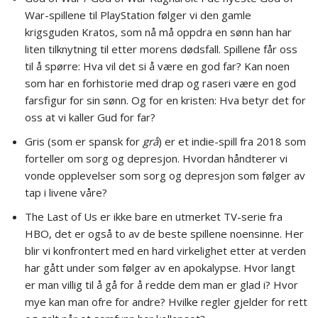
War-spillene til PlayStation følger vi den gamle
krigsguden Kratos, som nå må oppdra en sønn han har
liten tilknytning til etter morens dødsfall. Spillene får oss
til å spørre: Hva vil det si å være en god far? Kan noen
som har en forhistorie med drap og raseri være en god
farsfigur for sin sønn. Og for en kristen: Hva betyr det for
oss at vi kaller Gud for far?
Gris (som er spansk for
grå
) er et indie-spill fra 2018 som
forteller om sorg og depresjon. Hvordan håndterer vi
vonde opplevelser som sorg og depresjon som følger av
tap i livene våre?
The Last of Us er ikke bare en utmerket TV-serie fra
HBO, det er også to av de beste spillene noensinne. Her
blir vi konfrontert med en hard virkelighet etter at verden
har gått under som følger av en apokalypse. Hvor langt
er man villig til å gå for å redde dem man er glad i? Hvor
mye kan man ofre for andre? Hvilke regler gjelder for rett