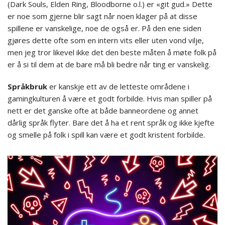
(Dark Souls, Elden Ring, Bloodborne o.l.) er «git gud.» Dette
er noe som gjerne blir sagt når noen klager på at disse
spillene er vanskelige, noe de også er. På den ene siden
gjøres dette ofte som en intern vits eller uten vond vilje,
men jeg tror likevel ikke det den beste måten å møte folk på
er å si til dem at de bare må bli bedre når ting er vanskelig.
Språkbruk
er kanskje ett av de letteste områdene i
gamingkulturen å være et godt forbilde. Hvis man spiller på
nett er det ganske ofte at både banneordene og annet
dårlig språk flyter. Bare det å ha et rent språk og ikke kjefte
og smelle på folk i spill kan være et godt kristent forbilde.