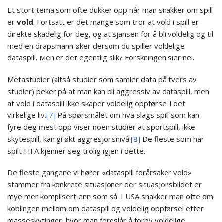
Et stort tema som ofte dukker opp når man snakker om spill
er
vold
. Fortsatt er det mange som tror at vold i spill er
direkte skadelig for deg, og at sjansen for å bli voldelig og til
med en drapsmann øker dersom du spiller voldelige
dataspill. Men er det egentlig slik? Forskningen sier nei.
Metastudier (altså studier som samler data på tvers av
studier) peker på at man kan bli aggressiv av dataspill, men
at vold i dataspill ikke skaper voldelig oppførsel i det
virkelige liv.
[7]
På spørsmålet om hva slags spill som kan
fyre deg mest opp viser noen studier at sportspill, ikke
skytespill, kan gi økt aggresjonsnivå.
[8]
De fleste som har
spilt FIFA kjenner seg trolig igjen i dette.
De fleste gangene vi hører «dataspill forårsaker vold»
stammer fra konkrete situasjoner der situasjonsbildet er
mye mer komplisert enn som så. I USA snakker man ofte om
koblingen mellom om dataspill og voldelig oppførsel etter
masseskytinger, hvor man foreslår å forby voldelige