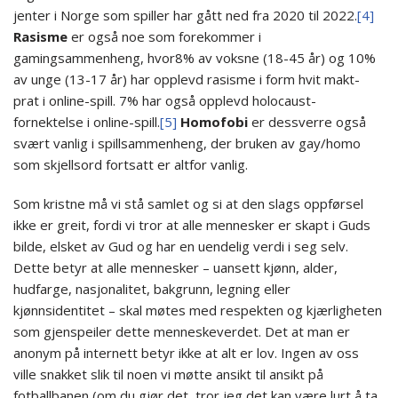
jenter i Norge som spiller har gått ned fra 2020 til 2022.
[4]
Rasisme
er også noe som forekommer i
gamingsammenheng, hvor8% av voksne (18-45 år) og 10%
av unge (13-17 år) har opplevd rasisme i form hvit makt-
prat i online-spill. 7% har også opplevd holocaust-
fornektelse i online-spill.
[5]
Homofobi
er dessverre også
svært vanlig i spillsammenheng, der bruken av gay/homo
som skjellsord fortsatt er altfor vanlig.
Som kristne må vi stå samlet og si at den slags oppførsel
ikke er greit, fordi vi tror at alle mennesker er skapt i Guds
bilde, elsket av Gud og har en uendelig verdi i seg selv.
Dette betyr at alle mennesker – uansett kjønn, alder,
hudfarge, nasjonalitet, bakgrunn, legning eller
kjønnsidentitet – skal møtes med respekten og kjærligheten
som gjenspeiler dette menneskeverdet. Det at man er
anonym på internett betyr ikke at alt er lov. Ingen av oss
ville snakket slik til noen vi møtte ansikt til ansikt på
fotballbanen (om du gjør det, tror jeg det kan være lurt å ta