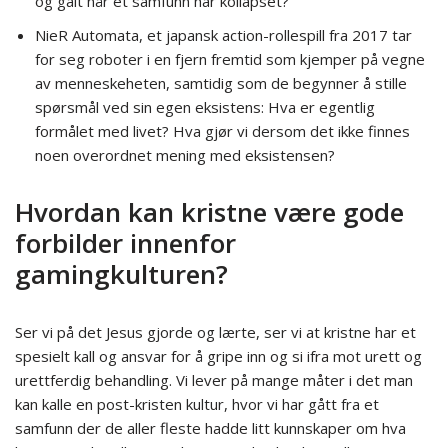
og galt når et samfunn har kollapset?
NieR Automata, et japansk action-rollespill fra 2017 tar
for seg roboter i en fjern fremtid som kjemper på vegne
av menneskeheten, samtidig som de begynner å stille
spørsmål ved sin egen eksistens: Hva er egentlig
formålet med livet? Hva gjør vi dersom det ikke finnes
noen overordnet mening med eksistensen?
Hvordan kan kristne være gode
forbilder innenfor
gamingkulturen?
Ser vi på det Jesus gjorde og lærte, ser vi at kristne har et
spesielt kall og ansvar for å gripe inn og si ifra mot urett og
urettferdig behandling. Vi lever på mange måter i det man
kan kalle en post-kristen kultur, hvor vi har gått fra et
samfunn der de aller fleste hadde litt kunnskaper om hva