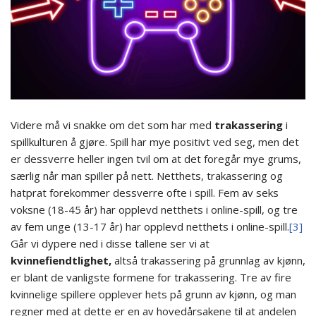
Videre må vi snakke om det som har med
trakassering
i
spillkulturen å gjøre. Spill har mye positivt ved seg, men det
er dessverre heller ingen tvil om at det foregår mye grums,
særlig når man spiller på nett. Netthets, trakassering og
hatprat forekommer dessverre ofte i spill. Fem av seks
voksne (18-45 år) har opplevd netthets i online-spill, og tre
av fem unge (13-17 år) har opplevd netthets i online-spill.
[3]
Går vi dypere ned i disse tallene ser vi at
kvinnefiendtlighet,
altså trakassering på grunnlag av kjønn,
er blant de vanligste formene for trakassering. Tre av fire
kvinnelige spillere opplever hets på grunn av kjønn, og man
regner med at dette er en av hovedårsakene til at andelen