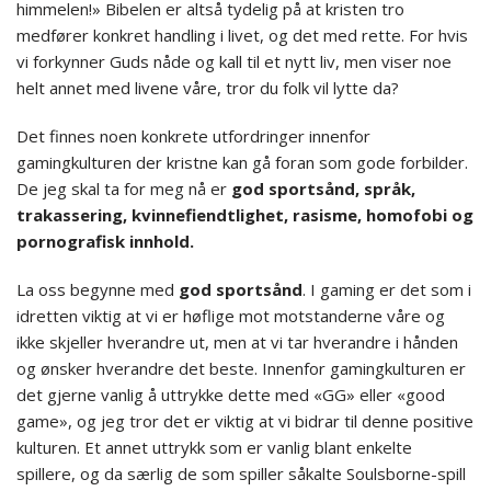
himmelen!» Bibelen er altså tydelig på at kristen tro
medfører konkret handling i livet, og det med rette. For hvis
vi forkynner Guds nåde og kall til et nytt liv, men viser noe
helt annet med livene våre, tror du folk vil lytte da?
Det finnes noen konkrete utfordringer innenfor
gamingkulturen der kristne kan gå foran som gode forbilder.
De jeg skal ta for meg nå er
god sportsånd, språk,
trakassering, kvinnefiendtlighet, rasisme, homofobi og
pornografisk innhold.
La oss begynne med
god sportsånd
. I gaming er det som i
idretten viktig at vi er høflige mot motstanderne våre og
ikke skjeller hverandre ut, men at vi tar hverandre i hånden
og ønsker hverandre det beste. Innenfor gamingkulturen er
det gjerne vanlig å uttrykke dette med «GG» eller «good
game», og jeg tror det er viktig at vi bidrar til denne positive
kulturen. Et annet uttrykk som er vanlig blant enkelte
spillere, og da særlig de som spiller såkalte Soulsborne-spill