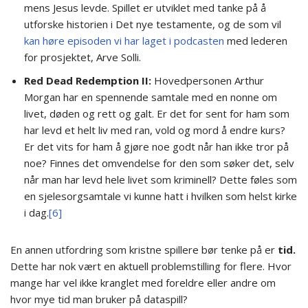
mens Jesus levde. Spillet er utviklet med tanke på å
utforske historien i Det nye testamente, og de som vil
kan høre episoden vi har laget i podcasten
med lederen
for prosjektet, Arve Solli.
Red Dead Redemption II:
Hovedpersonen Arthur
Morgan har en spennende samtale med en nonne om
livet, døden og rett og galt. Er det for sent for ham som
har levd et helt liv med ran, vold og mord å endre kurs?
Er det vits for ham å gjøre noe godt når han ikke tror på
noe? Finnes det omvendelse for den som søker det, selv
når man har levd hele livet som kriminell? Dette føles som
en sjelesorgsamtale vi kunne hatt i hvilken som helst kirke
i dag.
[6]
En annen utfordring som kristne spillere bør tenke på er
tid.
Dette har nok vært en aktuell problemstilling for flere. Hvor
mange har vel ikke kranglet med foreldre eller andre om
hvor mye tid man bruker på dataspill?