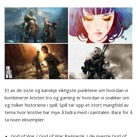
Et av de siste og kanskje viktigste punktene om hvordan vi
kombinerer kristen tro og gaming er hvordan vi snakker om
og tolker historiene i spill. Spill tar opp et stort mangfold av
tema hvor kristne har mye å bidra med i samtalen. Bare for å
ta noen eksempler:
God of War / God of War Ragnarök: I de nyeste God of