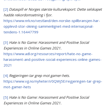
[2]
Dataspill er Norges største kultur­eksport: Dette selskapet
hadde rekord­omsetning i fjor.
https://www.nrk.no/vestland/den-norske-spillbransjen-har-
opplevd-stor-okning-sammenlignet-med-internasjonal-
tendens-1.16447799
[3]
Hate is No Game: Harassment and Positive Social
Experiences in Online Games 2021.
https://www.adl.org/resources/report/hate-no-game-
harassment-and-positive-social-experiences-online-games-
2021
[4]
Regjeringen tar grep mot gamer-hets.
https://www.vg.no/nyheter/i/0QWj5E/regjeringen-tar-grep-
mot-gamer-hets
[5]
Hate is No Game: Harassment and Positive Social
Experiences in Online Games 2021.