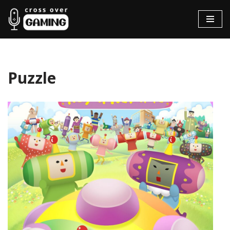
Hopp
til
innholdet
Puzzle