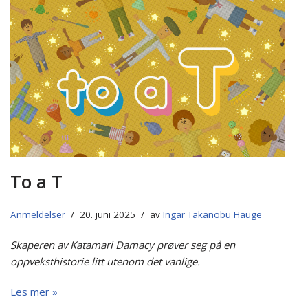
To a T
Anmeldelser
20. juni 2025
av
Ingar Takanobu Hauge
Skaperen av Katamari Damacy prøver seg på en
oppveksthistorie litt utenom det vanlige.
Les mer »