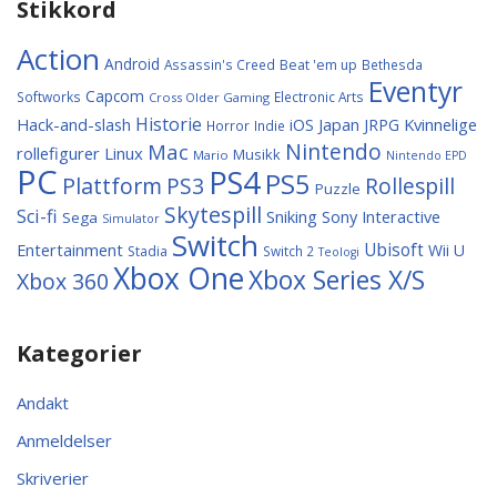
Stikkord
Action
Android
Assassin's Creed
Beat 'em up
Bethesda
Eventyr
Capcom
Softworks
Electronic Arts
Cross Older Gaming
Historie
Hack-and-slash
Japan
Kvinnelige
iOS
JRPG
Horror
Indie
Nintendo
Mac
rollefigurer
Linux
Musikk
Mario
Nintendo EPD
PC
PS4
PS5
Plattform
PS3
Rollespill
Puzzle
Skytespill
Sci-fi
Sniking
Sony Interactive
Sega
Simulator
Switch
Entertainment
Ubisoft
Wii U
Stadia
Switch 2
Teologi
Xbox One
Xbox Series X/S
Xbox 360
Kategorier
Andakt
Anmeldelser
Skriverier