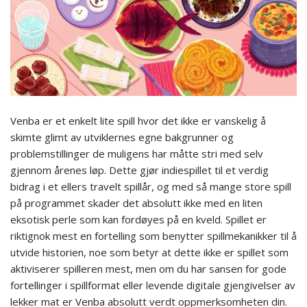
Venba er et enkelt lite spill hvor det ikke er vanskelig å
skimte glimt av utviklernes egne bakgrunner og
problemstillinger de muligens har måtte stri med selv
gjennom årenes løp. Dette gjør indiespillet til et verdig
bidrag i et ellers travelt spillår, og med så mange store spill
på programmet skader det absolutt ikke med en liten
eksotisk perle som kan fordøyes på en kveld. Spillet er
riktignok mest en fortelling som benytter spillmekanikker til å
utvide historien, noe som betyr at dette ikke er spillet som
aktiviserer spilleren mest, men om du har sansen for gode
fortellinger i spillformat eller levende digitale gjengivelser av
lekker mat er Venba absolutt verdt oppmerksomheten din.