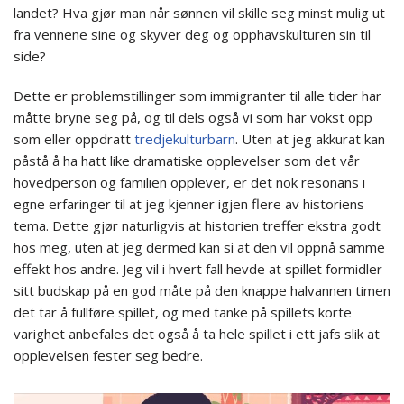
landet? Hva gjør man når sønnen vil skille seg minst mulig ut
fra vennene sine og skyver deg og opphavskulturen sin til
side?
Dette er problemstillinger som immigranter til alle tider har
måtte bryne seg på, og til dels også vi som har vokst opp
som eller oppdratt
tredjekulturbarn
. Uten at jeg akkurat kan
påstå å ha hatt like dramatiske opplevelser som det vår
hovedperson og familien opplever, er det nok resonans i
egne erfaringer til at jeg kjenner igjen flere av historiens
tema. Dette gjør naturligvis at historien treffer ekstra godt
hos meg, uten at jeg dermed kan si at den vil oppnå samme
effekt hos andre. Jeg vil i hvert fall hevde at spillet formidler
sitt budskap på en god måte på den knappe halvannen timen
det tar å fullføre spillet, og med tanke på spillets korte
varighet anbefales det også å ta hele spillet i ett jafs slik at
opplevelsen fester seg bedre.