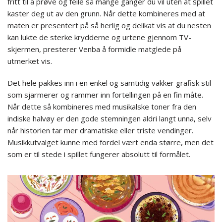
fritt til å prøve og feile så mange ganger du vil uten at spillet
kaster deg ut av den grunn. Når dette kombineres med at
maten er presentert på så herlig og delikat vis at du nesten
kan lukte de sterke krydderne og urtene gjennom TV-
skjermen, presterer Venba å formidle matglede på
utmerket vis.
Det hele pakkes inn i en enkel og samtidig vakker grafisk stil
som sjarmerer og rammer inn fortellingen på en fin måte.
Når dette så kombineres med musikalske toner fra den
indiske halvøy er den gode stemningen aldri langt unna, selv
når historien tar mer dramatiske eller triste vendinger.
Musikkutvalget kunne med fordel vært enda større, men det
som er til stede i spillet fungerer absolutt til formålet.