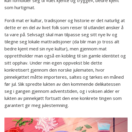
kun forholder seg til «det kjente og trygge», bedre kjent
som hurtigmat.
Fordi mat er kultur, tradisjoner og historie er det naturlig at
dette er en del av livet folk som reiser til utlandet ønsker å
ta vare på. Selvsagt skal man tilpasse seg sitt nye liv og
tilegne seg lokale mattradisjoner (da blir man jo tross alt
bedre kjent med sin nye kultur), men gjennom mat
opprettholder man også en kobling til sin gamle identitet og
sitt opphav. Under min egen oppvekst ble dette
konkretisert gjennom den norske julematen, hvor
pinnekjøttet måtte importeres, saltes og tørkes en måned
før jul. Slik spredte lukten av den kommende delikatessen
seg i gangen gjennom adventstiden, og i voksen alder er
lukten av pinnekjøtt fortsatt den ene konkrete tingen som
garantert gir meg julestemning.