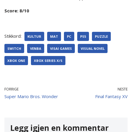
Score: 8/10
Stikkord:
KULTUR
MAT
PC
PS5
PUZZLE
SWITCH
VENBA
VISAI GAMES
VISUAL NOVEL
XBOX ONE
XBOX SERIES X/S
FORRIGE
NESTE
Super Mario Bros. Wonder
Final Fantasy XV
Legg igjen en kommentar