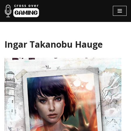
Hopp
til
innholdet
Ingar Takanobu Hauge