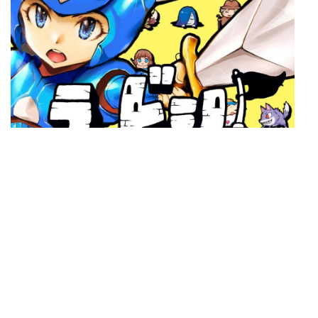
Lovish
Anmeldelser
9. februar 2026
av
Ingar Takanobu Hauge
Lovish er et kjærlighetsbrev(-isj) til 80-tallets plattformmoro
og frustrasjon.
Les mer »